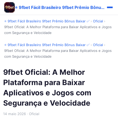
⭐ 9fbet Fácil Brasileiro 9fbet Prêmio Bônus Baixar ✅
⭐ 9fbet Fácil Brasileiro 9fbet Prêmio Bônus Baixar ✅
›
Oficial
›
9fbet Oficial: A Melhor Plataforma para Baixar Aplicativos e Jogos
com Segurança e Velocidade
⭐ 9fbet Fácil Brasileiro 9fbet Prêmio Bônus Baixar ✅
›
Oficial
›
9fbet Oficial: A Melhor Plataforma para Baixar Aplicativos e Jogos
com Segurança e Velocidade
9fbet Oficial: A Melhor
Plataforma para Baixar
Aplicativos e Jogos com
Segurança e Velocidade
14 maio 2026
· Oficial