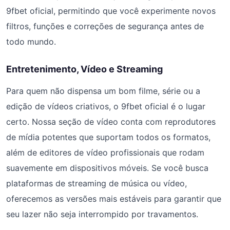
9fbet oficial, permitindo que você experimente novos
filtros, funções e correções de segurança antes de
todo mundo.
Entretenimento, Vídeo e Streaming
Para quem não dispensa um bom filme, série ou a
edição de vídeos criativos, o 9fbet oficial é o lugar
certo. Nossa seção de vídeo conta com reprodutores
de mídia potentes que suportam todos os formatos,
além de editores de vídeo profissionais que rodam
suavemente em dispositivos móveis. Se você busca
plataformas de streaming de música ou vídeo,
oferecemos as versões mais estáveis para garantir que
seu lazer não seja interrompido por travamentos.