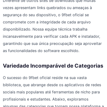
Diferente de outros sites de downloads que muitas
vezes apresentam links quebrados ou ameaças à
segurança do seu dispositivo, o 9fbet oficial se
compromete com a integridade de cada arquivo
disponibilizado. Nossa equipe técnica trabalha
incansavelmente para verificar cada APK e instalador,
garantindo que sua única preocupação seja aproveitar
as funcionalidades do software escolhido.
Variedade Incomparável de Categorias
O sucesso do 9fbet oficial reside na sua vasta
biblioteca, que abrange desde os aplicativos de redes
sociais mais populares até ferramentas de nicho para
profissionais e estudantes. Abaixo, exploramos
algumas das categorias que tornam nossa plataforma a