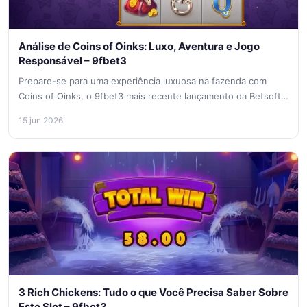
Análise de Coins of Oinks: Luxo, Aventura e Jogo
Responsável – 9fbet3
Prepare-se para uma experiência luxuosa na fazenda com
Coins of Oinks, o 9fbet3 mais recente lançamento da Betsoft.
Este slot...
15 jun 2026
3 Rich Chickens: Tudo o que Você Precisa Saber Sobre
Este Slot – 9fbet3