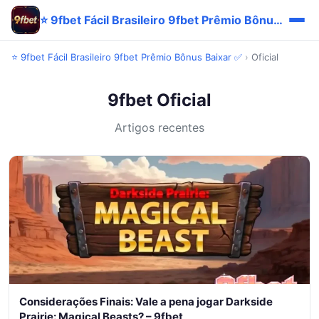
⭐ 9fbet Fácil Brasileiro 9fbet Prêmio Bônus Baixar ✅
⭐ 9fbet Fácil Brasileiro 9fbet Prêmio Bônus Baixar ✅
›
Oficial
9fbet Oficial
Artigos recentes
Considerações Finais: Vale a pena jogar Darkside
Prairie: Magical Beasts? – 9fbet