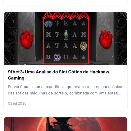
9fbet3: Uma Análise do Slot Gótico da Hacksaw
Gaming
Se você busca uma experiência que evoca o charme mecânico
das antigas máquinas de sorteio, combinada com uma estética
gótica...
02 jul 2026