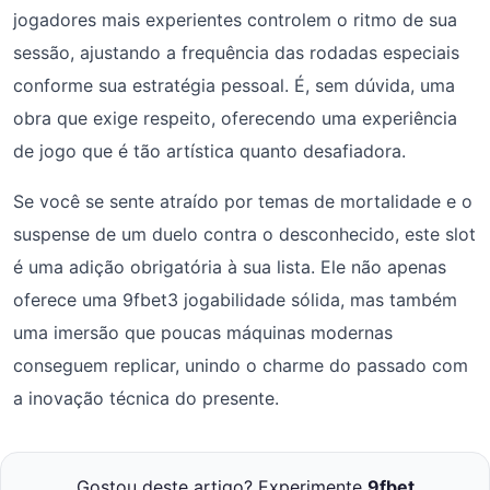
jogadores mais experientes controlem o ritmo de sua
sessão, ajustando a frequência das rodadas especiais
conforme sua estratégia pessoal. É, sem dúvida, uma
obra que exige respeito, oferecendo uma experiência
de jogo que é tão artística quanto desafiadora.
Se você se sente atraído por temas de mortalidade e o
suspense de um duelo contra o desconhecido, este slot
é uma adição obrigatória à sua lista. Ele não apenas
oferece uma 9fbet3 jogabilidade sólida, mas também
uma imersão que poucas máquinas modernas
conseguem replicar, unindo o charme do passado com
a inovação técnica do presente.
Gostou deste artigo? Experimente
9fbet