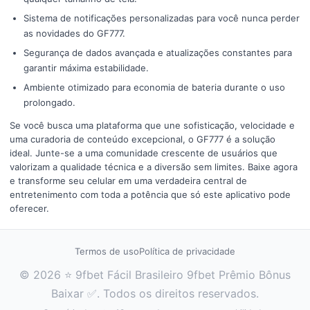
Sistema de notificações personalizadas para você nunca perder
as novidades do GF777.
Segurança de dados avançada e atualizações constantes para
garantir máxima estabilidade.
Ambiente otimizado para economia de bateria durante o uso
prolongado.
Se você busca uma plataforma que une sofisticação, velocidade e
uma curadoria de conteúdo excepcional, o GF777 é a solução
ideal. Junte-se a uma comunidade crescente de usuários que
valorizam a qualidade técnica e a diversão sem limites. Baixe agora
e transforme seu celular em uma verdadeira central de
entretenimento com toda a potência que só este aplicativo pode
oferecer.
Termos de uso
Política de privacidade
© 2026 ⭐ 9fbet Fácil Brasileiro 9fbet Prêmio Bônus
Baixar ✅. Todos os direitos reservados.