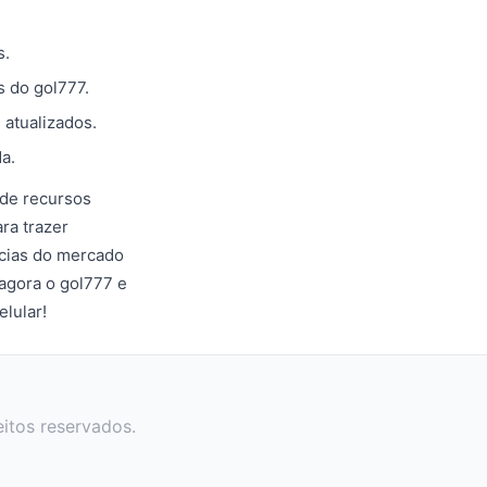
s.
s do gol777.
 atualizados.
a.
 de recursos
ra trazer
cias do mercado
agora o gol777 e
lular!
eitos reservados.