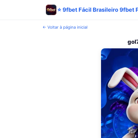
⭐ 9fbet Fácil Brasileiro 9fbet
← Voltar à página inicial
gol