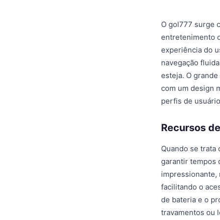
O gol777 surge 
entretenimento d
experiência do u
navegação fluida
esteja. O grande
com um design mo
perfis de usuário
Recursos de
Quando se trata 
garantir tempos
impressionante, 
facilitando o ace
de bateria e o p
travamentos ou l