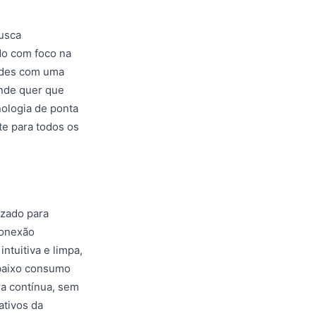
usca
do com foco na
dades com uma
onde quer que
nologia de ponta
e para todos os
izado para
conexão
ntuitiva e limpa,
o baixo consumo
ia contínua, sem
ativos da