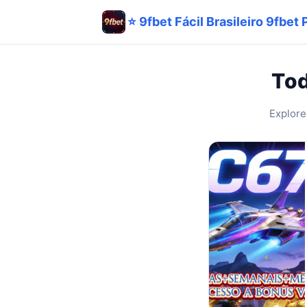
⭐ 9fbet Fácil Brasileiro 9fbet
Tod
Explore