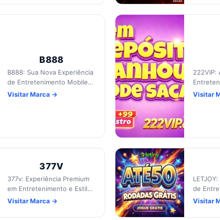
B888
B888: Sua Nova Experiência
222VIP: 
de Entretenimento Mobile
Entreten
Premium
Seu Celu
Visitar Marca →
Visitar 
377V
377v: Experiência Premium
LETJOY:
em Entretenimento e Estilo
de Entre
de Vida
Visitar Marca →
Visitar 