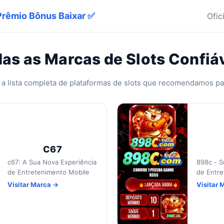
 Prêmio Bônus Baixar ✅
Ofic
as as Marcas de Slots Confiá
 a lista completa de plataformas de slots que recomendamos pa
C67
c67: A Sua Nova Experiência
898c - S
de Entretenimento Mobile
de Entre
Visitar Marca →
Visitar 